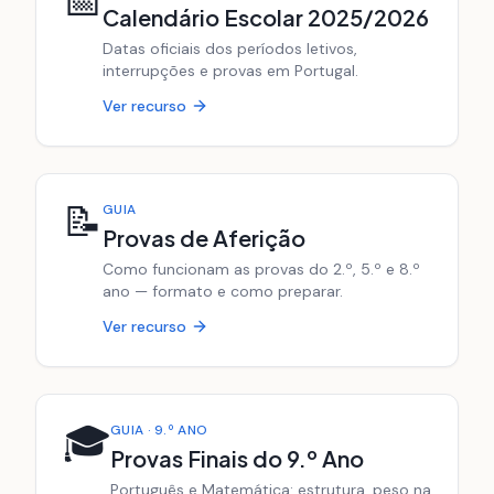
📅
Calendário Escolar 2025/2026
Datas oficiais dos períodos letivos,
interrupções e provas em Portugal.
Ver recurso
📝
GUIA
Provas de Aferição
Como funcionam as provas do 2.º, 5.º e 8.º
ano — formato e como preparar.
Ver recurso
🎓
GUIA · 9.º ANO
Provas Finais do 9.º Ano
Português e Matemática: estrutura, peso na