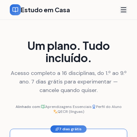
Estudo em Casa
Um plano. Tudo
incluído.
Acesso completo a 16 disciplinas, do 1.º ao 9.º
ano. 7 dias grátis para experimentar —
cancele quando quiser.
Alinhado com:
Aprendizagens Essenciais
Perfil do Aluno
QECR (línguas)
7 dias grátis